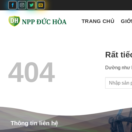
Bỏ
qua
nội
TRANG CHỦ
GIỚ
dung
Rất tiế
404
Dường như kh
Thông tin liên hệ